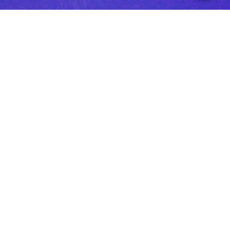
Cadastre-se em
nossa newsletter e
concorra a ingressos
e outros prêmios!