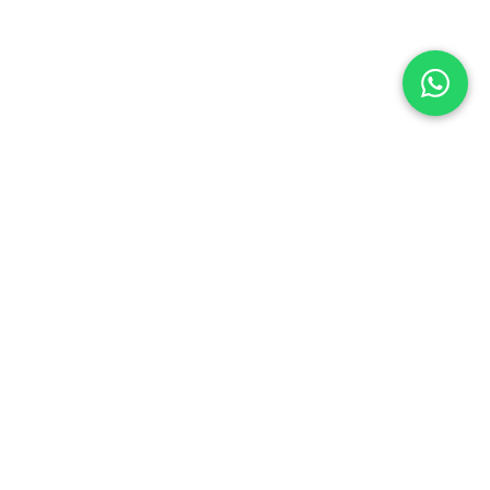
Cadastre-se em
nossa newsletter e
concorra a ingressos
e outros prêmios!