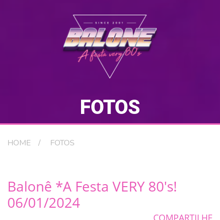
FOTOS
HOME
FOTOS
Balonê *A Festa VERY 80's!
06/01/2024
COMPARTILHE