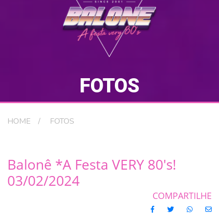
FOTOS
HOME
FOTOS
Balonê *A Festa VERY 80's!
03/02/2024
COMPARTILHE