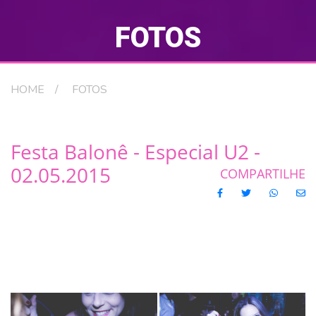
FOTOS
HOME
FOTOS
Festa Balonê - Especial U2 -
02.05.2015
COMPARTILHE