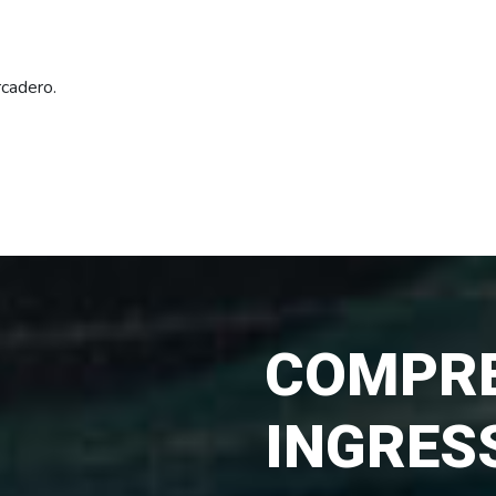
rcadero.
COMPRE
INGRES