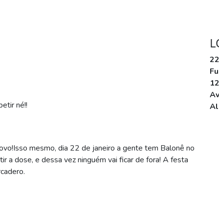
L
22
Fu
1
Av
etir né!!
Al
novo!Isso mesmo, dia 22 de janeiro a gente tem Balonê no
 a dose, e dessa vez ninguém vai ficar de fora! A festa
rcadero.