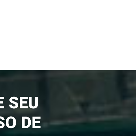
 SEU
SO DE