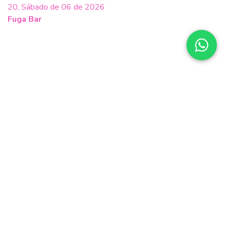
20, Sábado de 06 de 2026
Fuga Bar
Balone *A Festa VERY 80s!
06, Sábado de 06 de 2026
Bar Ocidente
BALONÊ no FUGA
16, Sábado de 05 de 2026
Fuga Bar