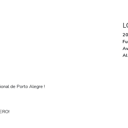
L
20
Fu
Av
Al
ional de Porto Alegre !
ERO!