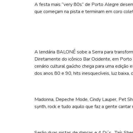
A festa mais “very 80s” de Porto Alegre dese
que começam na pista e terminam em coro colet
A lendária BALONÊ sobe a Serra para transform
Diretamente do icônico Bar Ocidente, em Porto 
cenário cultural gaúcho chega para uma edição 
dos anos 80 e 90, hits inesquecíveis, luz baixa, 
Madonna, Depeche Mode, Cindy Lauper, Pet Shop
synth, rock e tudo aquilo que faz a gente cantar
Serão duas pistas de danças e 4 Dj´s , Taís Sher