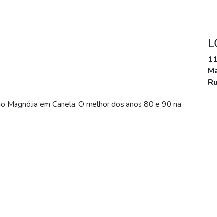
L
11
Ma
Ru
 no Magnólia em Canela. O melhor dos anos 80 e 90 na