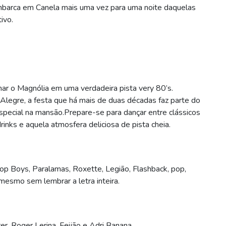
mbarca em Canela mais uma vez para uma noite daquelas
ivo.
ar o Magnólia em uma verdadeira pista very 80’s.
Alegre, a festa que há mais de duas décadas faz parte do
especial na mansão.Prepare-se para dançar entre clássicos
drinks e aquela atmosfera deliciosa de pista cheia.
 Boys, Paralamas, Roxette, Legião, Flashback, pop,
 mesmo sem lembrar a letra inteira.
er, Roger Lerina, Feijão e Adri Banana.